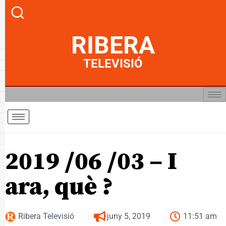
RIBERA
TELEVISIÓ
2019 /06 /03 – I
ara, què ?
Ribera Televisió
juny 5, 2019
11:51 am