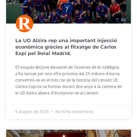
La UD Alzira rep una important injecció
econòmica gràcies al fitxatge de Carlos
Espí pel Reial Madrid.
El traspàs del jove davanter de Tavernes de la Valldigna
s’ha tancat per una xifra pròxima als 25 milions d’euros,
convertint-se en el més car de la història del Llevant UE.
Carlos Espí es va formar durant dos anys a la cantera de
la UD Alzira abans d’incorporar-se al Llevant
6 d'agost de 2026
No hi ha comentaris