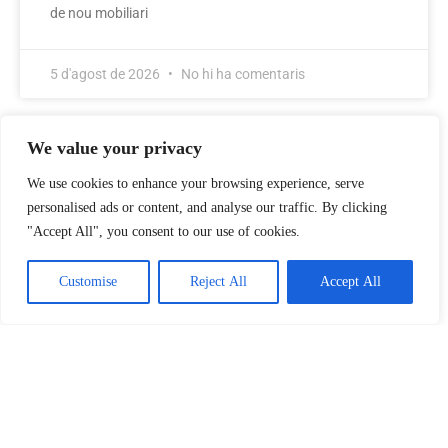
de nou mobiliari
5 d'agost de 2026
No hi ha comentaris
We value your privacy
We use cookies to enhance your browsing experience, serve
personalised ads or content, and analyse our traffic. By clicking
"Accept All", you consent to our use of cookies.
Customise
Reject All
Accept All
Sueca oferix un autobús escolar gratuït
per a l’alumnat de l’IES Joan Fuster