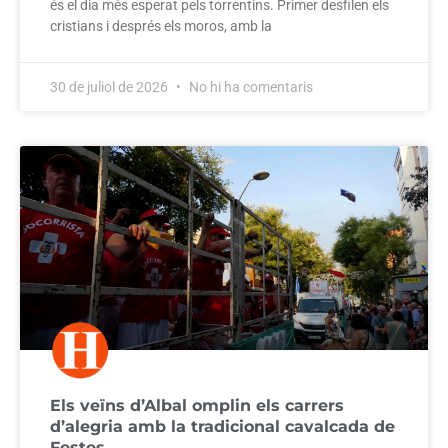
és el dia més esperat pels torrentins. Primer desfilen els
cristians i després els moros, amb la
30 de juliol de 2026
No hi ha comentaris
Els veïns d’Albal omplin els carrers
d’alegria amb la tradicional cavalcada de
Festes