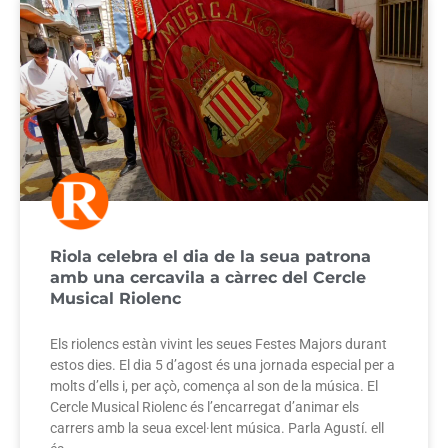
Riola celebra el dia de la seua patrona
amb una cercavila a càrrec del Cercle
Musical Riolenc
Els riolencs estàn vivint les seues Festes Majors durant
estos dies. El dia 5 d’agost és una jornada especial per a
molts d’ells i, per açò, comença al son de la música. El
Cercle Musical Riolenc és l’encarregat d’animar els
carrers amb la seua excel·lent música. Parla Agustí. ell