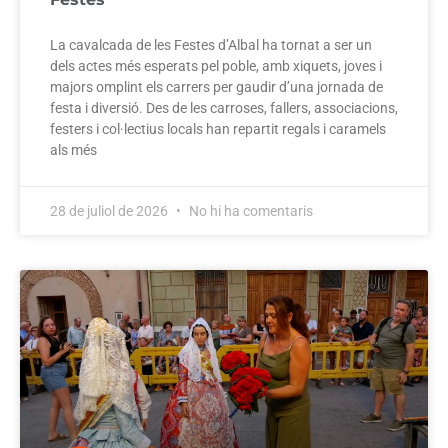
La cavalcada de les Festes d’Albal ha tornat a ser un
dels actes més esperats pel poble, amb xiquets, joves i
majors omplint els carrers per gaudir d’una jornada de
festa i diversió. Des de les carroses, fallers, associacions,
festers i col·lectius locals han repartit regals i caramels
als més
28 de juliol de 2026
No hi ha comentaris