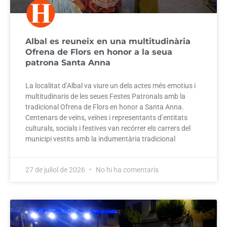
Albal es reuneix en una multitudinària
Ofrena de Flors en honor a la seua
patrona Santa Anna
La localitat d’Albal va viure un dels actes més emotius i
multitudinaris de les seues Festes Patronals amb la
tradicional Ofrena de Flors en honor a Santa Anna.
Centenars de veïns, veïnes i representants d’entitats
culturals, socials i festives van recórrer els carrers del
municipi vestits amb la indumentària tradicional
27 de juliol de 2026
No hi ha comentaris