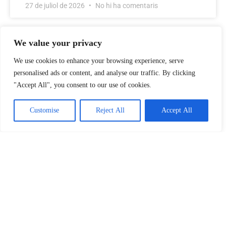
27 de juliol de 2026
No hi ha comentaris
We value your privacy
We use cookies to enhance your browsing experience, serve
personalised ads or content, and analyse our traffic. By clicking
"Accept All", you consent to our use of cookies.
Customise
Reject All
Accept All
Comencen les Festes Patronals a
Torrent: la plaça plena per escoltar el
pregó
Torrent ja respira ambient festiu i es prepara per a viure
un dels moments més esperats de l’any. La ciutat dona