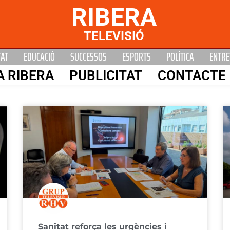
RIBERA
TELEVISIÓ
TAT
EDUCACIÓ
SUCCESSOS
ESPORTS
POLÍTICA
ENTRE
A RIBERA
PUBLICITAT
CONTACTE
Sanitat reforça les urgències i