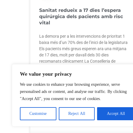
Sanitat redueix a 17 dies l’espera
quirúrgica dels pacients amb risc
vital
La demora per a les intervencions de prioritat 1
baixa més d’un 70% des de l’inici de la legislatura
Els pacients més greus esperen ara una mitjana
de 17 dies, molt per davall dels 30 dies
recomanats clínicament La Conselleria de
Sanitat ha reduït fins als 17 dies el temps
We value your privacy
We use cookies to enhance your browsing experience, serve
personalised ads or content, and analyse our traffic. By clicking
20 de juliol de 2026
No hi ha comentaris
"Accept All", you consent to our use of cookies.
Customise
Reject All
Accept All