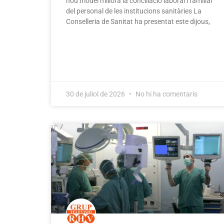
nou model millora la conciliació laboral i familiar
del personal de les institucions sanitàries La
Conselleria de Sanitat ha presentat este dijous,
30 de juliol de 2026
No hi ha comentaris