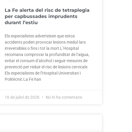
La Fe alerta del risc de tetraplegia
per capbussades imprudents
durant l’estiu
Els especialistes adverteixen que estos
accidents poden provocar lesions medul·lars
irreversibles o fins i tot la mort L’Hospital
recomana comprovar la profunditat de l’aigua,
evitar el consum d’alcohol i seguir mesures de
prevenció per reduir el risc de lesions cervicals
Els especialistes de l’Hospital Universitari i
Politècnic La Fe han
16 de juliol de 2026
No hi ha comentaris