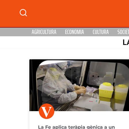
AGRICULTURA
ECONOMIA
CULTURA
SOCIE
L
La Fe aplica teràpia gènica a un