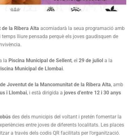
de la Ribera Alta
acomiadarà la seua programació amb
 i temps lliure pensada perquè els joves gaudisquen de
onvivència.
a la
Piscina Municipal de Sellent
, el
29 de juliol
a la
iscina Municipal de Llombai
.
de Joventut de la Mancomunitat de la Ribera Alta
, amb
ous i Llombai
, i està dirigida a
joves d’entre 12 i 30 anys
tobús
des dels municipis del voltant i pretén fomentar la
experiències entre joves de diferents localitats. Les places
tzar a través dels codis QR facilitats per l’organització.