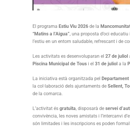
El programa
Estiu Viu 2026
de la
Mancomunitat 
“Matins a l’Aigua”
, una proposta d’oci educatiu
l’estiu en un entorn saludable, refrescant i de c
Les activitats es desenvoluparan el
27 de juliol
Piscina Municipal de Tous
i el
31 de juliol
a la
P
La iniciativa està organitzada pel
Departament 
la col·laboració dels ajuntaments de
Sellent, T
de la comarca.
L’activitat és
gratuïta
, disposarà de
servei d’au
convivència, les noves amistats i l’intercanvi d’
són limitades i les inscripcions es poden formali