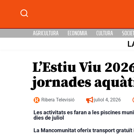
AGRICULTURA
ECONOMIA
CULTURA
SOCIE
L
L’Estiu Viu 20
jornades aquàti
Ribera Televisió
juliol 4, 2026
Les activitats es faran a les piscines muni
dies de juliol
La Mancomunitat oferix transport gratuït i