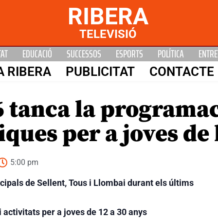
RIBERA
TELEVISIÓ
TAT
EDUCACIÓ
SUCCESSOS
ESPORTS
POLÍTICA
ENTRE
A RIBERA
PUBLICITAT
CONTACTE
26 tanca la programa
ques per a joves de 
5:00 pm
cipals de Sellent, Tous i Llombai durant els últims
 activitats per a joves de 12 a 30 anys