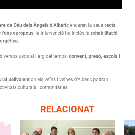
are de Déu dels Àngels d’Alberic
encaren la seua
recta
de fons europeus
, la intervenció ha inclòs la
rehabilitació
nergètica
.
 diversos usos al llarg del temps:
convent, presó, escola i
ural polivalent
on els veïns i veïnes d’Alberic podran
activitats culturals i comunitàries.
RELACIONAT