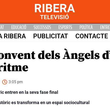
RIBERA
TELEVISIÓ
TAT
EDUCACIÓ
SUCCESSOS
ESPORTS
POLÍTICA
ENTRE
A RIBERA
PUBLICITAT
CONTACTE
onvent dels Àngels d
ritme
3:05 pm
c entren en la seva fase final
istòric es transforma en un espai sociocultural