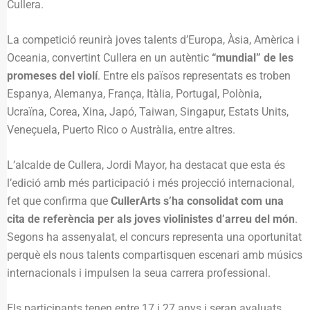
Cullera.
La competició reunirà joves talents d’Europa, Àsia, Amèrica i
Oceania, convertint Cullera en un autèntic
“mundial” de les
promeses del violí
. Entre els països representats es troben
Espanya, Alemanya, França, Itàlia, Portugal, Polònia,
Ucraïna, Corea, Xina, Japó, Taiwan, Singapur, Estats Units,
Veneçuela, Puerto Rico o Austràlia, entre altres.
L’alcalde de Cullera, Jordi Mayor, ha destacat que esta és
l’edició amb més participació i més projecció internacional,
fet que confirma que
CullerArts s’ha consolidat com una
cita de referència per als joves violinistes d’arreu del món
.
Segons ha assenyalat, el concurs representa una oportunitat
perquè els nous talents compartisquen escenari amb músics
internacionals i impulsen la seua carrera professional.
Els participants tenen entre 17 i 27 anys i seran avaluats