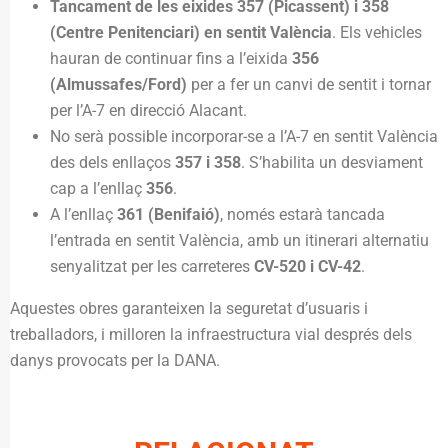
Tancament de les eixides 357 (Picassent) i 358
(Centre Penitenciari) en sentit València
. Els vehicles
hauran de continuar fins a l’eixida
356
(Almussafes/Ford)
per a fer un canvi de sentit i tornar
per l’A-7 en direcció Alacant.
No serà possible incorporar-se a l’A-7 en sentit València
des dels enllaços
357 i 358
. S’habilita un desviament
cap a l’enllaç
356
.
A l’enllaç
361 (Benifaió)
, només estarà tancada
l’entrada en sentit València, amb un itinerari alternatiu
senyalitzat per les carreteres
CV-520 i CV-42
.
Aquestes obres garanteixen la seguretat d’usuaris i
treballadors, i milloren la infraestructura vial després dels
danys provocats per la DANA.