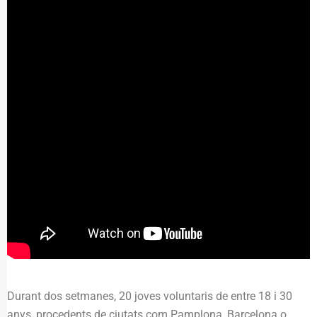
Durant dos setmanes, 20 joves voluntaris de entre 18 i 30
anys, procedents de ciutats com Pamplona, Barcelona o