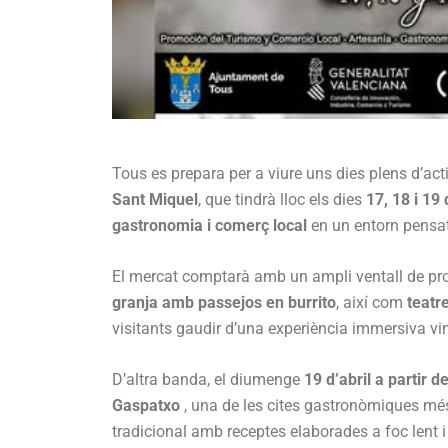
Tous es prepara per a viure uns dies plens d’act
Sant Miquel
, que tindrà lloc els dies
17, 18 i 19
gastronomia i comerç local
en un entorn pensat 
El mercat comptarà amb un ampli ventall de pr
granja amb passejos en burrito
, així com
teatr
visitants gaudir d’una experiència immersiva vinc
D’altra banda, el diumenge
19 d’abril a partir d
Gaspatxo
, una de les cites gastronòmiques mé
tradicional amb receptes elaborades a foc lent 