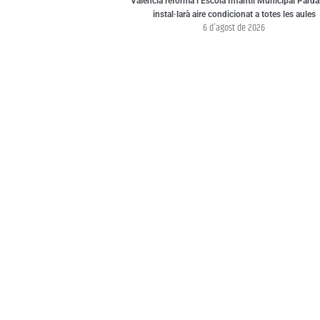
València reforma l’Escola Infantil Municipal Pardal
instal·larà aire condicionat a totes les aules
6 d'agost de 2026