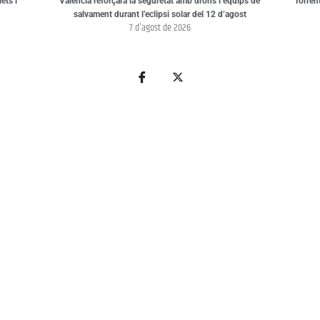
ets i
València reforçarà la seguretat amb drons i equips de
Torren
salvament durant l’eclipsi solar del 12 d’agost
7 d'agost de 2026