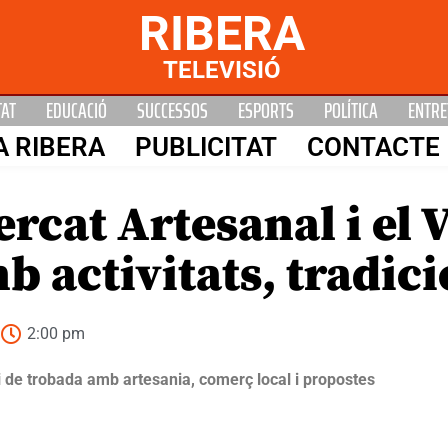
RIBERA
TELEVISIÓ
TAT
EDUCACIÓ
SUCCESSOS
ESPORTS
POLÍTICA
ENTRE
A RIBERA
PUBLICITAT
CONTACTE
ercat Artesanal i el 
 activitats, tradici
2:00 pm
i de trobada amb artesania, comerç local i propostes