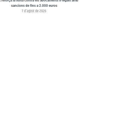
t reforça la lluita contra els abocaments il·legals amb
sancions de fins a 2.000 euros
7 d'agost de 2026