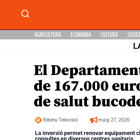
AGRICULTURA
ECONOMIA
CULTURA
SOCIE
L
El Departament
de 167.000 euro
de salut bucod
Ribera Televisió
maig 27, 2026
La inversió permet renovar equipament clí
consultes en diversos centres sanitaris