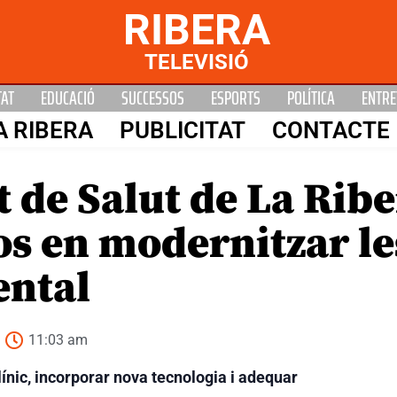
RIBERA
TELEVISIÓ
TAT
EDUCACIÓ
SUCCESSOS
ESPORTS
POLÍTICA
ENTRE
A RIBERA
PUBLICITAT
CONTACTE
 de Salut de La Ribe
s en modernitzar le
ental
11:03 am
nic, incorporar nova tecnologia i adequar