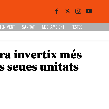
TENIMENT
SANITAT
MEDI AMBIENT
FESTES
ra invertix més
s seues unitats