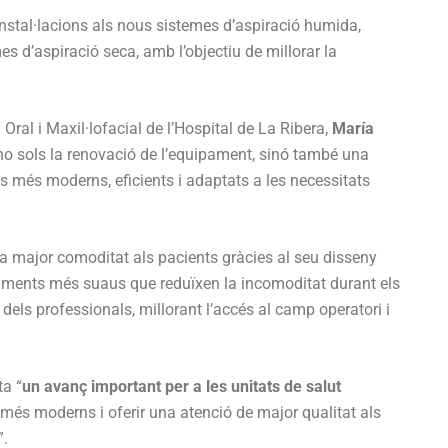
stal·lacions als nous sistemes d’aspiració humida,
es d’aspiració seca, amb l’objectiu de millorar la
 Oral i Maxil·lofacial de l’Hospital de La Ribera,
María
 no sols la renovació de l’equipament, sinó també una
is més moderns, eficients i adaptats a les necessitats
 major comoditat als pacients gràcies al seu disseny
iments més suaus que reduïxen la incomoditat durant els
l dels professionals, millorant l’accés al camp operatori i
ta “
un avanç important per a les unitats de salut
 més moderns i oferir una atenció de major qualitat als
”.