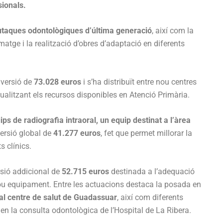
sionals.
taques odontològiques d’última generació
, així com la
atge i la realització d’obres d’adaptació en diferents
nversió de
73.028 euros
i s’ha distribuït entre nou centres
ctualitzant els recursos disponibles en Atenció Primària.
ps de radiografia intraoral, un equip destinat a l’àrea
ersió global de
41.277 euros
, fet que permet millorar la
s clínics.
sió addicional de
52.715 euros
destinada a l’adequació
 nou equipament. Entre les actuacions destaca la posada en
al centre de salut de Guadassuar
, així com diferents
 en la consulta odontològica de l’Hospital de La Ribera.