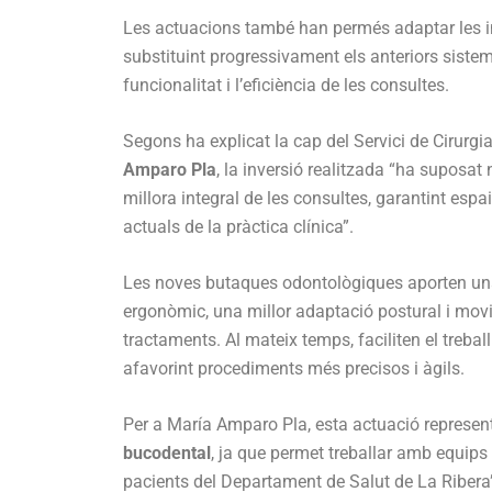
Les actuacions també han permés adaptar les in
substituint progressivament els anteriors sistem
funcionalitat i l’eficiència de les consultes.
Segons ha explicat la cap del Servici de Cirurgia
Amparo Pla
, la inversió realitzada “ha suposat
millora integral de les consultes, garantint espa
actuals de la pràctica clínica”.
Les noves butaques odontològiques aporten una
ergonòmic, una millor adaptació postural i mov
tractaments. Al mateix temps, faciliten el trebal
afavorint procediments més precisos i àgils.
Per a María Amparo Pla, esta actuació represen
bucodental
, ja que permet treballar amb equips
pacients del Departament de Salut de La Ribera