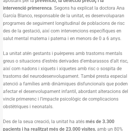
apostant per la
prevenció, la detecció precoç i la
intervenció primerenca
. Segons ha explicat la doctora Ana
García Blanco, responsable de la unitat, es desenvoluparan
programes de seguiment longitudinal de poblacions de risc
des de la gestació, així com intervencions específiques en
salut mental materna i paterna i en menors de 0 a 6 anys.
La unitat atén gestants i puèrperes amb trastorns mentals
greus o situacions d’estrés derivades d’embarassos d’alt risc,
així com nadons i xiquets i xiquetes amb risc o sospita de
trastorns del neurodesenvolupament. També presta especial
atenció a famílies amb dinàmiques disfuncionals que poden
afectar el desenvolupament infantil, abordant alteracions del
vincle primerenc i l’impacte psicològic de complicacions
obstètriques i neonatals.
Des de la seua creació, la unitat ha atés
més de 3.300
pacients i ha realitzat més de 23.000 visites
, amb un 80%