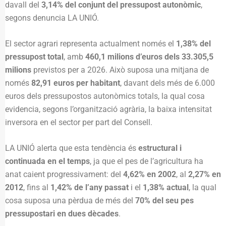
davall del
3,14% del conjunt del pressupost autonòmic
,
segons denuncia LA UNIÓ.
El sector agrari representa actualment només el
1,38% del
pressupost total
, amb
460,1 milions d’euros dels 33.305,5
milions
previstos per a 2026. Això suposa una mitjana de
només
82,91 euros per habitant
, davant dels més de 6.000
euros dels pressupostos autonòmics totals, la qual cosa
evidencia, segons l’organització agrària, la baixa intensitat
inversora en el sector per part del Consell.
LA UNIÓ alerta que esta tendència és
estructural i
continuada en el temps
, ja que el pes de l’agricultura ha
anat caient progressivament: del
4,62% en 2002
, al
2,27% en
2012
, fins al
1,42% de l’any passat
i el
1,38% actual
, la qual
cosa suposa una pèrdua de més del
70% del seu pes
pressupostari en dues dècades
.