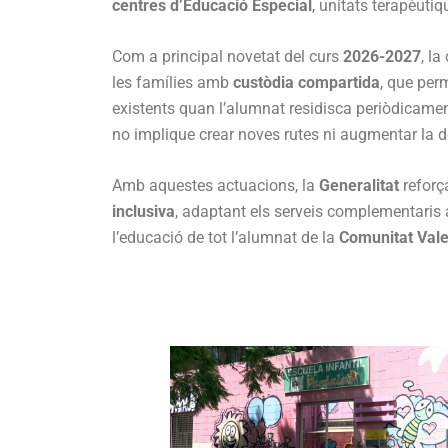
centres d’Educació Especial
, unitats terapèuti
Com a principal novetat del curs
2026-2027
, l
les famílies amb
custòdia compartida
, que per
existents quan l’alumnat residisca periòdicame
no implique crear noves rutes ni augmentar la 
Amb aquestes actuacions, la
Generalitat
reforç
inclusiva
, adaptant els serveis complementaris a 
l’educació de tot l’alumnat de la
Comunitat Val