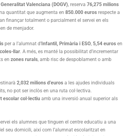
la Generalitat Valenciana (DOGV)
, reserva
76,275 milions
una quantitat que augmenta en
850.000 euros
respecte a
ran finançar totalment o parcialment el servei en els
sen de menjador.
is
per a l’alumnat d’
Infantil, Primària i ESO
,
5,54 euros
en
coles-llar
. A més, es manté la possibilitat d’incrementar
ts en
zones rurals
, amb risc de despoblament o amb
destinarà
2,032 milions d’euros
a les ajudes individuals
its, no pot ser inclòs en una ruta col·lectiva.
t escolar col·lectiu
amb una inversió anual superior als
servei els alumnes que tinguen el centre educatiu a una
el seu domicili, així com l’alumnat escolaritzat en