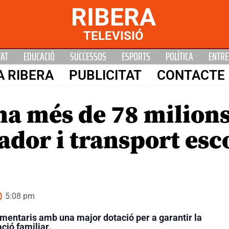
RIBERA
TELEVISIÓ
TAT
EDUCACIÓ
SUCCESSOS
ESPORTS
POLÍTICA
ENTRE
A RIBERA
PUBLICITAT
CONTACTE
a més de 78 milions 
dor i transport esco
5:08 pm
ementaris amb una major dotació per a garantir la
ació familiar.