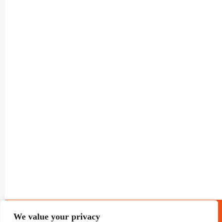
® GRUP TELEVISIO 2022.
TOTS ELS DRETS RESERVATS
We value your privacy