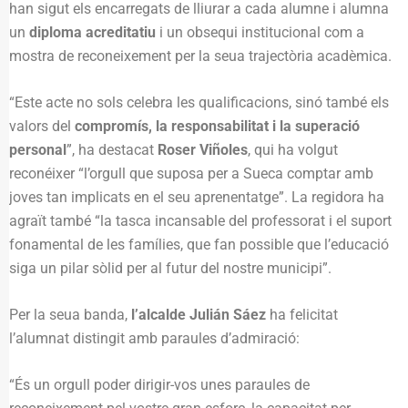
han sigut els encarregats de lliurar a cada alumne i alumna
un
diploma acreditatiu
i un obsequi institucional com a
mostra de reconeixement per la seua trajectòria acadèmica.
“Este acte no sols celebra les qualificacions, sinó també els
valors del
compromís, la responsabilitat i la superació
personal
”, ha destacat
Roser Viñoles
, qui ha volgut
reconéixer “l’orgull que suposa per a Sueca comptar amb
joves tan implicats en el seu aprenentatge”. La regidora ha
agraït també “la tasca incansable del professorat i el suport
fonamental de les famílies, que fan possible que l’educació
siga un pilar sòlid per al futur del nostre municipi”.
Per la seua banda,
l’alcalde Julián Sáez
ha felicitat
l’alumnat distingit amb paraules d’admiració:
“És un orgull poder dirigir-vos unes paraules de