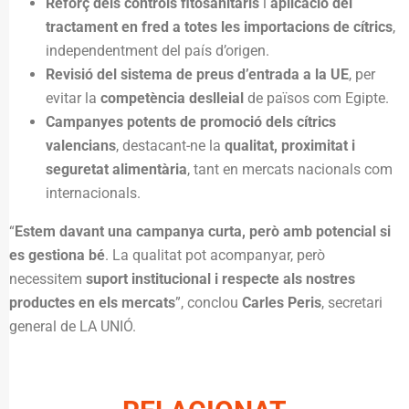
Reforç dels controls fitosanitaris
i
aplicació del
tractament en fred a totes les importacions de cítrics
,
independentment del país d’origen.
Revisió del sistema de preus d’entrada a la UE
, per
evitar la
competència deslleial
de països com Egipte.
Campanyes potents de promoció dels cítrics
valencians
, destacant-ne la
qualitat, proximitat i
seguretat alimentària
, tant en mercats nacionals com
internacionals.
“
Estem davant una campanya curta, però amb potencial si
es gestiona bé
. La qualitat pot acompanyar, però
necessitem
suport institucional i respecte als nostres
productes en els mercats
”, conclou
Carles Peris
, secretari
general de LA UNIÓ.