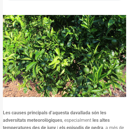
Les causes principals d’aquesta davallada són les
adversitats meteorològiques
, especialment
les altes
temperatures des de juny
i
els episodis de pedra
, a més de