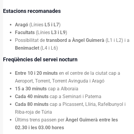
Estacions recomanades
Aragó
(Línies
L5 i L7
)
Facultats
(Línies
L3 i L9
)
Possibilitat de
transbord a Àngel Guimerà
(L1 i L2) i a
Benimaclet
(L4 i L6)
Freqüències del servei nocturn
Entre 10 i 20 minuts
en el centre de la ciutat cap a
Aeroport, Torrent, Torrent Avinguda i Aragó
15 a 30 minuts
cap a Alboraia
Cada 40 minuts
cap a Seminari i Paterna
Cada 80 minuts
cap a Picassent, Llíria, Rafelbunyol i
Riba-roja de Túria
Últims trens passen per
Àngel Guimerà entre les
02.30 i les 03.00 hores