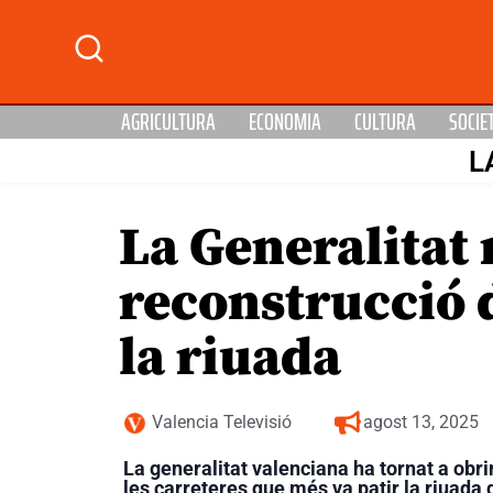
AGRICULTURA
ECONOMIA
CULTURA
SOCIE
L
La Generalitat r
reconstrucció d
la riuada
Valencia Televisió
agost 13, 2025
La generalitat valenciana ha tornat a obrir
les carreteres que més va patir la riuada 