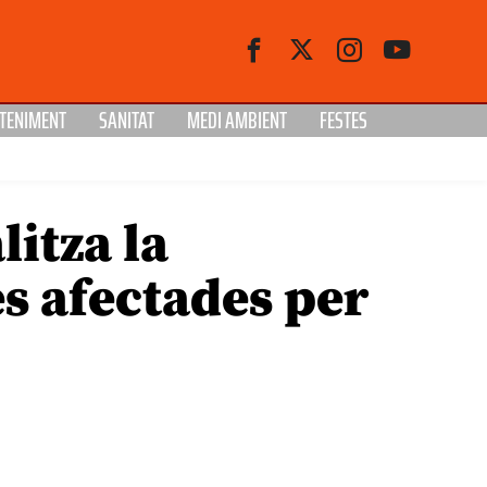
TENIMENT
SANITAT
MEDI AMBIENT
FESTES
litza la
es afectades per