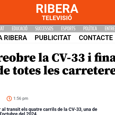
RIBERA
TELEVISIÓ
TAT
EDUCACIÓ
SUCCESSOS
ESPORTS
POLÍTICA
ENTRE
A RIBERA
PUBLICITAT
CONTACTE
eobre la CV-33 i fina
e totes les carreter
1:56 pm
 al transit els quatre carrils de la CV-33, una de
d’octubre del 2024.