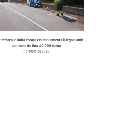
t reforça la lluita contra els abocaments il·legals amb
sancions de fins a 2.000 euros
7 d'agost de 2026