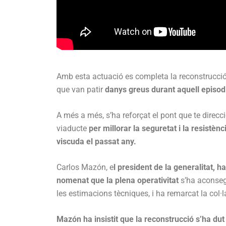
Amb esta actuació es completa la reconstrucció 
que van patir
danys greus durant aquell episodi
A més a més, s’ha reforçat el pont que te direcci
viaducte
per millorar la seguretat i la resistè
viscuda el passat any.
Carlos Mazón, e
l president de la generalitat, h
nomenat que la plena operativitat
s’ha aconseg
les estimacions tècniques, i ha remarcat la col·
Mazón ha insistit que la reconstrucció s’ha dut