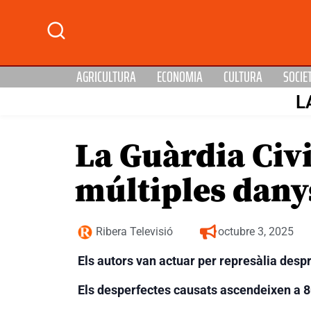
AGRICULTURA
ECONOMIA
CULTURA
SOCIE
L
La Guàrdia Civi
múltiples dany
Ribera Televisió
octubre 3, 2025
Els autors van actuar per represàlia desp
Els desperfectes causats ascendeixen a 