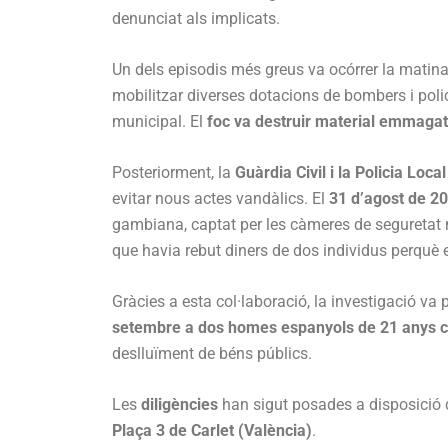
denunciat als implicats.
Un dels episodis més greus va ocórrer la matin
mobilitzar diverses dotacions de bombers i polic
municipal. El
foc va destruir material emmag
Posteriorment, la
Guàrdia Civil i la Policia Local
evitar nous actes vandàlics. El
31 d’agost de 2
gambiana, captat per les càmeres de seguretat m
que havia rebut diners de dos individus perquè el
Gràcies a esta col·laboració, la investigació va
setembre a dos homes espanyols de 21 anys 
deslluïment de béns públics.
Les
diligències
han sigut posades a disposició de
Plaça 3 de Carlet (València)
.