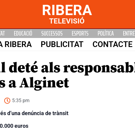
RIBERA
TELEVISIÓ
TAT
EDUCACIÓ
SUCCESSOS
ESPORTS
POLÍTICA
ENTRE
A RIBERA
PUBLICITAT
CONTACTE
l deté als responsab
s a Alginet
5:35 pm
rés d’una denúncia de trànsit
80.000 euros