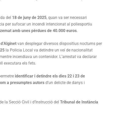
ada del
18 de juny de 2025
, quan va ser necessari
ia per sufocar un incendi intencionat al poliesportiu
atzemat amb unes pèrdues de 40.000 euros
.
 d’Alginet
van desplegar diversos dispositius nocturns per
025
la Policia Local va detindre un veí de nacionalitat
entre incendiava un contenidor. L’arrestat va declarar
l executara els fets.
 permetre
identificar i detindre els dies 22 i 23 de
com a presumptes autors
d’un delicte de danys i
 la Secció Civil i d’Instrucció del
Tribunal de Instància