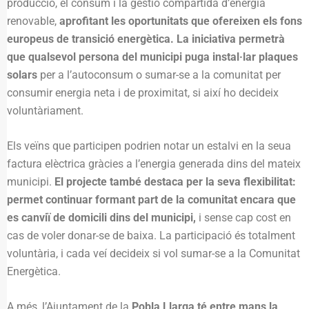
producció, el consum i la gestió compartida d’energia
renovable,
aprofitant les oportunitats que ofereixen els fons
europeus de transició energètica. La iniciativa permetrà
que qualsevol persona del municipi puga instal·lar plaques
solars
per a l’autoconsum o sumar-se a la comunitat per
consumir energia neta i de proximitat, si així ho decideix
voluntàriament.
Els veïns que participen podrien notar un estalvi en la seua
factura elèctrica gràcies a l’energia generada dins del mateix
municipi.
El projecte també destaca per la seva flexibilitat:
permet continuar formant part de la comunitat encara que
es canviï de domicili dins del municipi,
i sense cap cost en
cas de voler donar-se de baixa. La participació és totalment
voluntària, i cada veí decideix si vol sumar-se a la Comunitat
Energètica.
A més, l’Ajuntament de la
Pobla Llarga té entre mans la