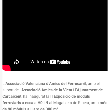
L’
Associació Valenciana d’Amics del Ferrocarril
, amb el
suport de l’
Associació Amics de la Vieta
i l’
Ajuntament de
Carcaixent
, ha inaugurat la
II Exposició de mòduls
ferroviaris a escala H0 i N
al Magatzem de Ribera, amb
més
de 90 mòduls al llarg de 380 m²
.