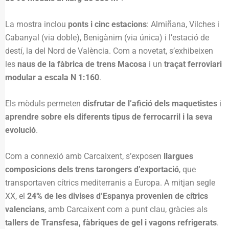
La mostra inclou
ponts i cinc estacions
: Almiñana, Vilches i
Cabanyal (via doble), Benigànim (via única) i l’estació de
destí, la del Nord de València. Com a novetat, s’exhibeixen
les
naus de la fàbrica de trens Macosa
i un
traçat ferroviari
modular a escala N 1:160
.
Els mòduls permeten
disfrutar de l’afició dels maquetistes
i
aprendre sobre els diferents tipus de ferrocarril i la seva
evolució
.
Com a connexió amb Carcaixent, s’exposen
llargues
composicions dels trens tarongers d’exportació
, que
transportaven cítrics mediterranis a Europa. A mitjan segle
XX, el
24% de les divises d’Espanya provenien de cítrics
valencians
, amb Carcaixent com a punt clau, gràcies als
tallers de Transfesa, fàbriques de gel i vagons refrigerats
.