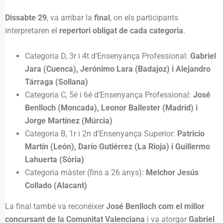
Dissabte 29
, va arribar la
final
, on els participants
interpretaren el
repertori obligat de cada categoria
.
Categoria D, 3r i 4t d’Ensenyança Professional:
Gabriel
Jara (Cuenca), Jerónimo Lara (Badajoz) i Alejandro
Tárraga (Sollana)
Categoria C, 5é i 6é d’Ensenyança Professional:
José
Benlloch (Moncada), Leonor Ballester (Madrid) i
Jorge Martínez (Múrcia)
Categoria B, 1r i 2n d’Ensenyança Superior:
Patricio
Martín (León), Darío Gutiérrez (La Rioja) i Guillermo
Lahuerta (Sòria)
Categoria màster (fins a 26 anys):
Melchor Jesús
Collado (Alacant)
La final també va reconéixer
José Benlloch com el millor
concursant de la Comunitat Valenciana
i va atorgar
Gabriel