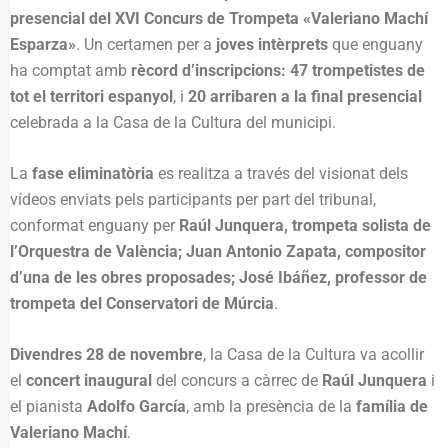
presencial del XVI Concurs de Trompeta «Valeriano Machí
Esparza»
. Un certamen per a
joves intèrprets
que enguany
ha comptat amb
rècord d’inscripcions: 47 trompetistes de
tot el territori espanyol
, i
20 arribaren a la final presencial
celebrada a la Casa de la Cultura del municipi.
La
fase eliminatòria
es realitza a través del visionat dels
vídeos enviats pels participants per part del tribunal,
conformat enguany per
Raúl Junquera, trompeta solista de
l’Orquestra de València; Juan Antonio Zapata, compositor
d’una de les obres proposades; José Ibáñez, professor de
trompeta del Conservatori de Múrcia
.
Divendres 28 de novembre
, la Casa de la Cultura va acollir
el
concert inaugural
del concurs a càrrec de
Raúl Junquera
i
el pianista
Adolfo García
, amb la presència de la
família de
Valeriano Machí
.