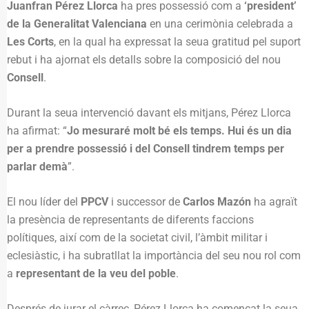
Juanfran Pérez Llorca
ha pres possessió com a
‘president’
de la Generalitat Valenciana
en una cerimònia celebrada a
Les Corts
, en la qual ha expressat la seua gratitud pel suport
rebut i ha ajornat els detalls sobre la composició del nou
Consell
.
Durant la seua intervenció davant els mitjans, Pérez Llorca
ha afirmat: “
Jo mesuraré molt bé els temps. Hui és un dia
per a prendre possessió i del Consell tindrem temps per
parlar demà
”.
El nou líder del
PPCV
i successor de
Carlos Mazón
ha agraït
la presència de representants de diferents faccions
polítiques, així com de la societat civil, l’àmbit militar i
eclesiàstic, i ha subratllat la importància del seu nou rol com
a
representant de la veu del poble
.
Després de jurar el càrrec, Pérez Llorca ha començat la seua