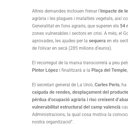
Altres demandes inclouen frenar l’
impacte de l
agrària i les plagues i malalties vegetals, així c
Generalitat en fons agraris, que superen els
54 
zones vulnerables i sectors en crisi. A més, el 
aprovades, les ajudes per la
sequera
en els sect
de l’olivar en secà (285 milions d’euros).
El recorregut de la marxa transcorrerà a peu pel
Pintor López
i finalitzarà a la
Plaça del Temple
El secretari general de La Unió,
Carles Peris
, ha
caiguda de rendes, desplaçament del producte l
pèrdua d’ocupació agrària i risc creixent d’ab
vulnerabilitat estructural del camp valencià
cau
Administracions, la qual cosa motiva la convocat
nostra organització”.