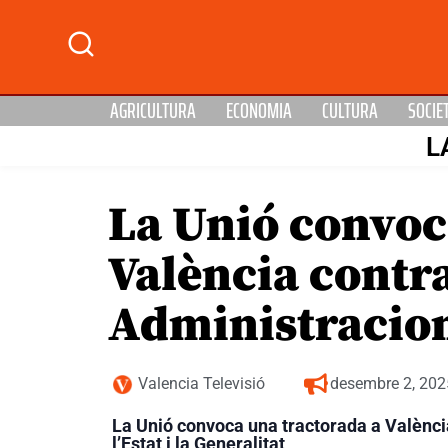
AGRICULTURA
ECONOMIA
CULTURA
SOCIE
L
La Unió convoc
València contra
Administracio
Valencia Televisió
desembre 2, 202
La Unió convoca una tractorada a València
l’Estat i la Generalitat