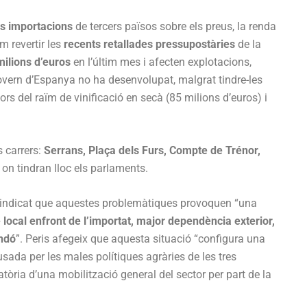
es importacions
de tercers països sobre els preus, la renda
om revertir les
recents retallades pressupostàries
de la
milions d’euros
en l’últim mes i afecten explotacions,
Govern d’Espanya no ha desenvolupat, malgrat tindre-les
ors del raïm de vinificació en secà (85 milions d’euros) i
s carrers:
Serrans, Plaça dels Furs, Compte de Trénor,
, on tindran lloc els parlaments.
 indicat que aquestes problemàtiques provoquen “una
ocal enfront de l’importat, major dependència exterior,
andó
”. Peris afegeix que aquesta situació “configura una
sada per les males polítiques agràries de les tres
òria d’una mobilització general del sector per part de la