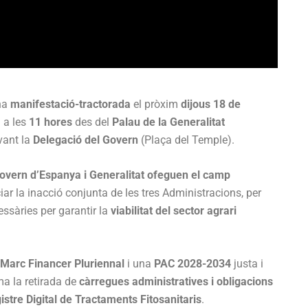
na
manifestació-tractorada
el pròxim
dijous 18 de
 a les
11 hores
des del
Palau de la Generalitat
vant la
Delegació del Govern
(Plaça del Temple).
overn d’Espanya i Generalitat ofeguen el camp
iar la inacció conjunta de les tres Administracions, per
ssàries per garantir la
viabilitat del sector agrari
Marc Financer Pluriennal
i una
PAC 2028-2034
justa i
ma la retirada de
càrregues administratives i obligacions
istre Digital de Tractaments Fitosanitaris
.