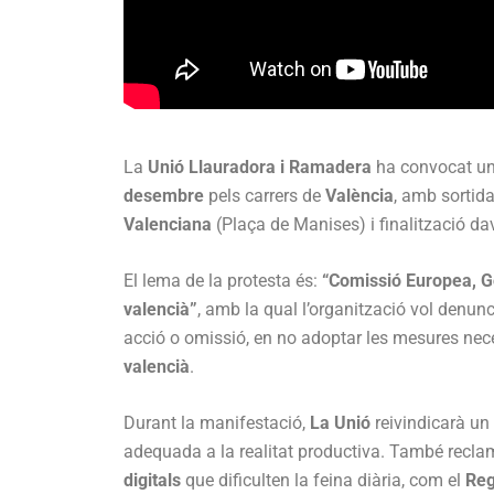
La
Unió Llauradora i Ramadera
ha convocat u
desembre
pels carrers de
València
, amb sortida
Valenciana
(Plaça de Manises) i finalització da
El lema de la protesta és:
“Comissió Europea, G
valencià”
, amb la qual l’organització vol denunc
acció o omissió, en no adoptar les mesures nece
valencià
.
Durant la manifestació,
La Unió
reivindicarà un
adequada a la realitat productiva. També recla
digitals
que dificulten la feina diària, com el
Reg