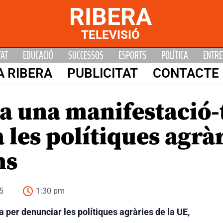
RIBERA
TELEVISIÓ
TAT
EDUCACIÓ
SUCCESSOS
ESPORTS
POLÍTICA
ENTRE
A RIBERA
PUBLICITAT
CONTACTE
a una manifestació-
 les polítiques agràr
ns
5
1:30 pm
 per denunciar les polítiques agràries de la UE,