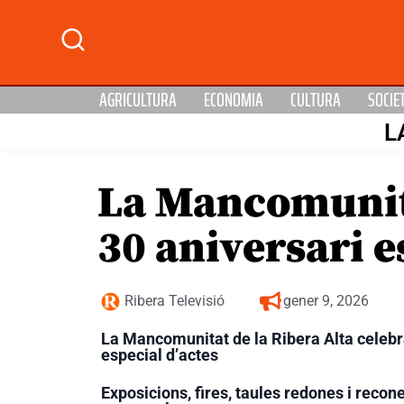
AGRICULTURA
ECONOMIA
CULTURA
SOCIE
L
La Mancomunita
30 aniversari e
Ribera Televisió
gener 9, 2026
La Mancomunitat de la Ribera Alta celeb
especial d’actes
Exposicions, fires, taules redones i rec