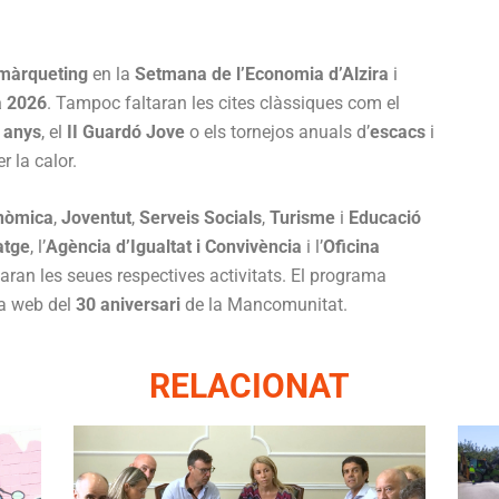
màrqueting
en la
Setmana de l’Economia d’Alzira
i
a 2026
. Tampoc faltaran les cites clàssiques com el
 anys
, el
II Guardó Jove
o els tornejos anuals d’
escacs
i
r la calor.
nòmica
,
Joventut
,
Serveis Socials
,
Turisme
i
Educació
atge
, l’
Agència d’Igualtat i Convivència
i l’
Oficina
aran les seues respectives activitats. El programa
na web del
30 aniversari
de la Mancomunitat.
RELACIONAT