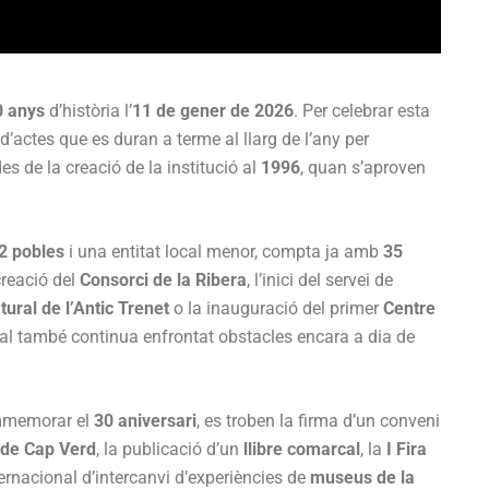
0 anys
d’història l’
11 de gener de 2026
. Per celebrar esta
d’actes que es duran a terme al llarg de l’any per
s de la creació de la institució al
1996
, quan s’aproven
2 pobles
i una entitat local menor, compta ja amb
35
creació del
Consorci de la Ribera
, l’inici del servei de
ural de l’Antic Trenet
o la inauguració del primer
Centre
cal també continua enfrontat obstacles encara a dia de
ommemorar el
30 aniversari
, es troben la firma d’un conveni
 de Cap Verd
, la publicació d’un
llibre comarcal
, la
I Fira
rnacional d’intercanvi d’experiències de
museus de la