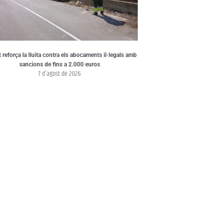
t reforça la lluita contra els abocaments il·legals amb
sancions de fins a 2.000 euros
7 d'agost de 2026