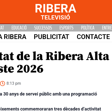
RIBERA
TELEVISIÓ
TAT
EDUCACIÓ
SUCCESSOS
ESPORTS
POLÍTICA
ENTRE
A RIBERA
PUBLICITAT
CONTACTE
t de la Ribera Alta 
ste 2026
8:13 pm
ra 30 anys de servei públic amb una programació
oneixements commemoraran tres dècades d’activitat