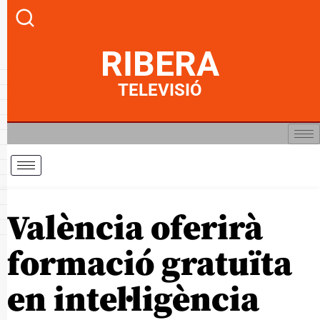
RIBERA
TELEVISIÓ
València oferirà
formació gratuïta
en intel·ligència