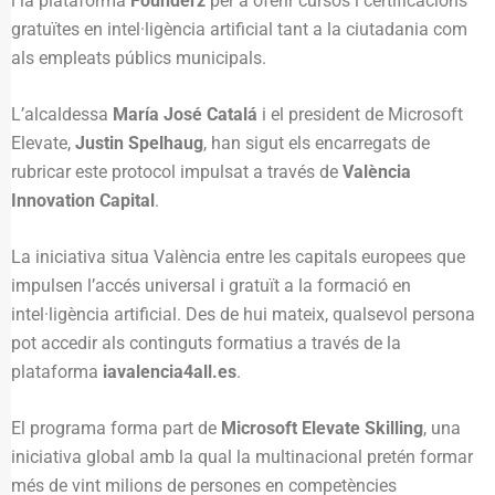
i la plataforma
Founderz
per a oferir cursos i certificacions
gratuïtes en intel·ligència artificial tant a la ciutadania com
als empleats públics municipals.
L’alcaldessa
María José Catalá
i el president de Microsoft
Elevate,
Justin Spelhaug
, han sigut els encarregats de
rubricar este protocol impulsat a través de
València
Innovation Capital
.
La iniciativa situa València entre les capitals europees que
impulsen l’accés universal i gratuït a la formació en
intel·ligència artificial. Des de hui mateix, qualsevol persona
pot accedir als continguts formatius a través de la
plataforma
iavalencia4all.es
.
El programa forma part de
Microsoft Elevate Skilling
, una
iniciativa global amb la qual la multinacional pretén formar
més de vint milions de persones en competències