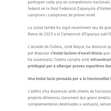
participen cada any en competicions nacionals i 
federat en la Real Federació Espanyola d’Halte
campions i campiones de primer nivell.
La ciutat també ha sigut recentment seu de gran
Reina de 2023 o el Campionat d’Espanya sub15 
L’alcalde de Cullera, Jordi Mayor, ha destacat q
per disposar d’
instal·lacions d’excel·lència
que 
ha assenyalat, Cullera compta amb
infraestruc
privilegiat per a albergar proves esportives dura
Una instal·lació pensada per a la funcionalitat i
L’edifici s’ha dissenyat amb criteris de funcional
projecte diferencia clarament dos grans àmbits: l
complementàries destinades a vestuaris, serveis 