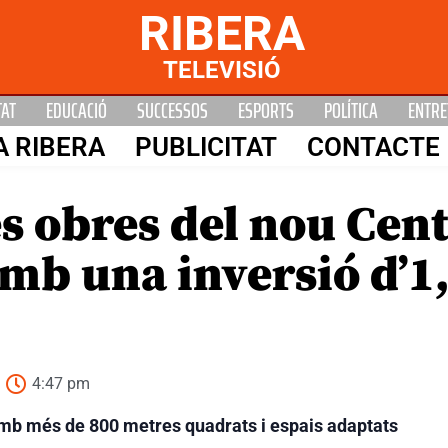
RIBERA
TELEVISIÓ
TAT
EDUCACIÓ
SUCCESSOS
ESPORTS
POLÍTICA
ENTRE
A RIBERA
PUBLICITAT
CONTACTE
les obres del nou Ce
amb una inversió d’1
4:47 pm
amb més de 800 metres quadrats i espais adaptats