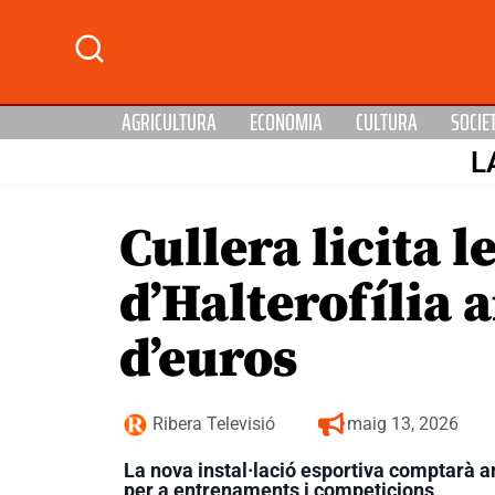
AGRICULTURA
ECONOMIA
CULTURA
SOCIE
L
Cullera licita 
d’Halterofília 
d’euros
Ribera Televisió
maig 13, 2026
La nova instal·lació esportiva comptarà 
per a entrenaments i competicions