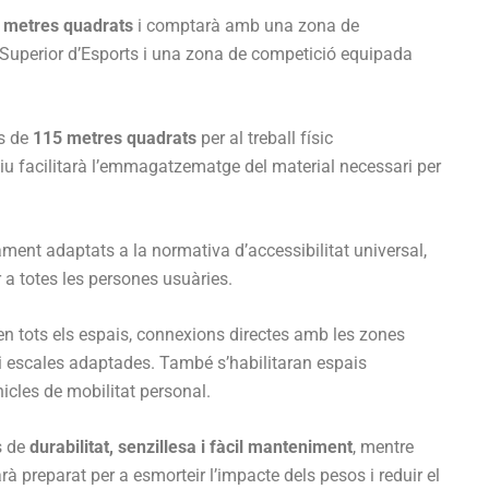
 metres quadrats
i comptarà amb una zona de
Superior d’Esports i una zona de competició equipada
s de
115 metres quadrats
per al treball físic
u facilitarà l’emmagatzematge del material necessari per
ment adaptats a la normativa d’accessibilitat universal,
r a totes les persones usuàries.
en tots els espais, connexions directes amb les zones
i escales adaptades. També s’habilitaran espais
hicles de mobilitat personal.
s de
durabilitat, senzillesa i fàcil manteniment
, mentre
arà preparat per a esmorteir l’impacte dels pesos i reduir el