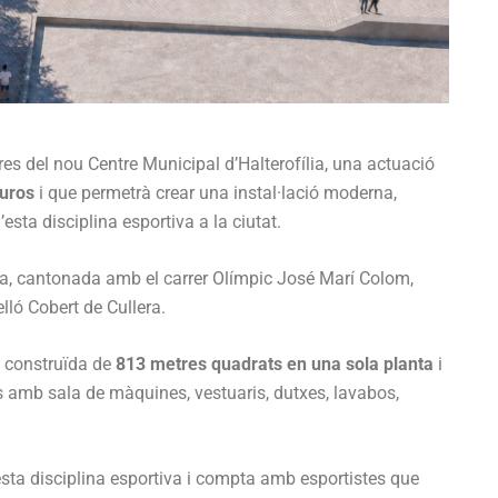
bres del nou Centre Municipal d’Halterofília, una actuació
uros
i que permetrà crear una instal·lació moderna,
esta disciplina esportiva a la ciutat.
afa, cantonada amb el carrer Olímpic José Marí Colom,
elló Cobert de Cullera.
e construïda de
813 metres quadrats en una sola planta
i
às amb sala de màquines, vestuaris, dutxes, lavabos,
esta disciplina esportiva i compta amb esportistes que