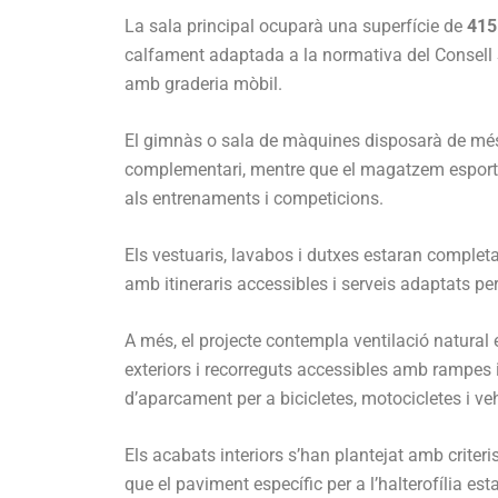
La sala principal ocuparà una superfície de
415
calfament adaptada a la normativa del Consell 
amb graderia mòbil.
El gimnàs o sala de màquines disposarà de mé
complementari, mentre que el magatzem esporti
als entrenaments i competicions.
Els vestuaris, lavabos i dutxes estaran completa
amb itineraris accessibles i serveis adaptats pe
A més, el projecte contempla ventilació natural 
exteriors i recorreguts accessibles amb rampes 
d’aparcament per a bicicletes, motocicletes i ve
Els acabats interiors s’han plantejat amb criteri
que el paviment específic per a l’halterofília est