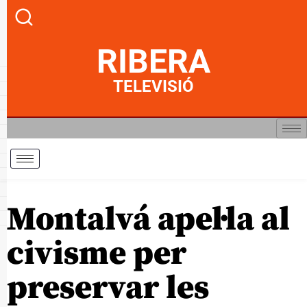
RIBERA
TELEVISIÓ
Montalvá apel·la al
civisme per
preservar les