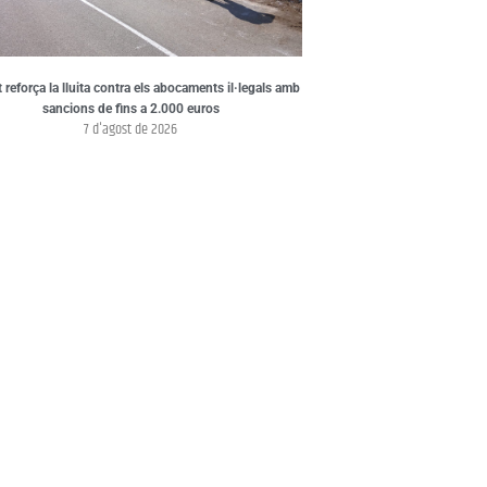
t reforça la lluita contra els abocaments il·legals amb
sancions de fins a 2.000 euros
7 d'agost de 2026