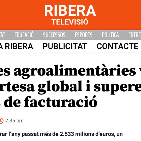
RIBERA
TELEVISIÓ
TAT
EDUCACIÓ
SUCCESSOS
ESPORTS
POLÍTICA
ENTRE
A RIBERA
PUBLICITAT
CONTACTE
es agroalimentàries
rtesa global i supere
 de facturació
7:35 pm
rar l’any passat més de 2.533 milions d’euros, un