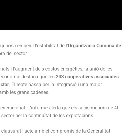
mp
posa en perill l’estabilitat de l’
Organització Comuna de
a del sector.
als i l’augment dels costos energètics, la unió de les
ioeconòmic destaca que les
243 cooperatives associades
ector
. El repte passa per la integració i una major
 amb les grans cadenes.
generacional. L’informe alerta que els socis menors de 40
 sector per la continuïtat de les explotacions.
a clausurat l’acte amb el compromís de la Generalitat