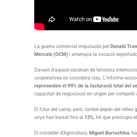
La guerra comercial impulsada per
Donald Tru
Mercats (OCM)
i amenaça la vocació exportador
Davant d’aquest escenari de tensions internacion
cooperatives es considera clau. L’informe soc
representen el 99% de la facturació total del s
capacitat de negociació en origen per competir
El futur del camp, però, també depén del relleu 
anys han baixat fins al
13%
, fet que preocupa el
El conseller d’Agricultura,
Miguel Barrachina
, h