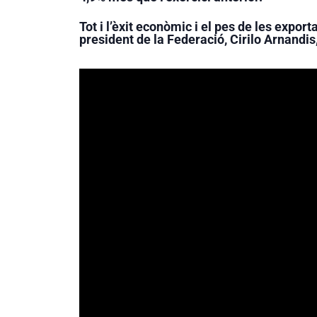
Tot i l’èxit econòmic i el pes de les expor
president de la Federació, Cirilo Arnandis,