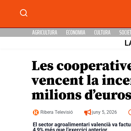
AGRICULTURA
ECONOMIA
CULTURA
SOCIE
L
Les cooperativ
vencent la ince
milions d’euros
Ribera Televisió
juny 5, 2026
El sector agroalimentari valencià va factu
4,9% més
que l’exercici anterior.