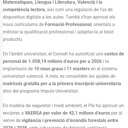
Matemàtiques, Llengua i Literatura, Valencià i la
competència lectora
, així com una regulació de l’ús de
dispositius digitals a les aules. També s’han aprovat els
nous currículums de
Formació Professional
, orientats a
millorar la qualificació professional i adaptar-la al teixit
productiu.
En l’àmbit universitari, el Consell ha autoritzat uns
costos de
personal de 1.058,19 milions d’euros per a 2026
i la
implantació de
10 nous graus i 11 màsters
en el sistema
universitari valencià. A més, es consoliden les ajudes de
matrícula gratuïta per a la primera inscripció universitària
dins del programa Impuls Universitari.
En matèria de seguretat i medi ambient, el Ple ha aprovat un
encàrrec a
VAERSA per valor de 42,1 milions d’euros
per al
servei de
vigilància i prevenció d’incendis forestals entre
2026 i 2028
, amb actuacions de detecció, vigilància,