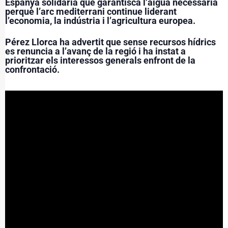
Espanya solidària que garantisca l’aigua necessària
perquè l’arc mediterrani continue liderant
l’economia, la indústria i l’agricultura europea.
Pérez Llorca ha advertit que sense recursos hídrics
es renuncia a l’avanç de la regió i ha instat a
prioritzar els interessos generals enfront de la
confrontació.