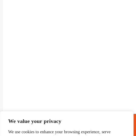
® GRUP TELEVISIO 2022.
We value your privacy
TOTS ELS DRETS RESERVATS
We use cookies to enhance your browsing experience, serve