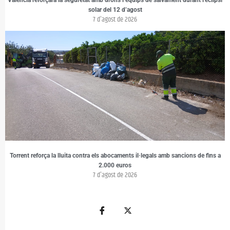
València reforçarà la seguretat amb drons i equips de salvament durant l’eclipsi
solar del 12 d’agost
7 d'agost de 2026
Torrent reforça la lluita contra els abocaments il·legals amb sancions de fins a
2.000 euros
7 d'agost de 2026