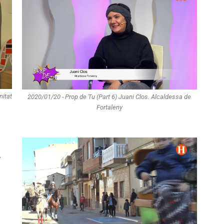
nitat
2020/01/20 - Prop de Tu (Part 6) Juani Clos. Alcaldessa de
Fortaleny
,